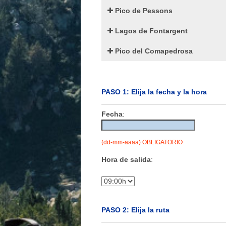
Pico de Pessons
Lagos de Fontargent
Pico del Comapedrosa
PASO 1: Elija la fecha y la hora
Fecha
:
(dd-mm-aaaa) OBLIGATORIO
Hora de salida
:
PASO 2: Elija la ruta