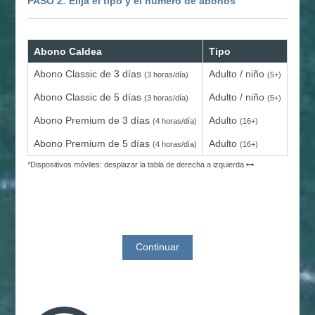
PASO 2: Elija el tipo y el número de abonos
Abono Caldea
Tipo
Cda
Abono Classic de 3 días
Adulto / niño
(3 horas/día)
(5+)
Abono Classic de 5 días
Adulto / niño
(3 horas/día)
(5+)
Abono Premium de 3 días
Adulto
(4 horas/día)
(16+)
Abono Premium de 5 días
Adulto
(4 horas/día)
(16+)
*Dispositivos móviles: desplazar la tabla de derecha a izquierda